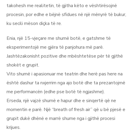
takohesh me realitetin, të gjitha këto e vështirësojnë
procesin, por edhe e bëjnë sfidues në një mënyrë të bukur,
ku secili mëson diçka të re.
Enia, një 15-vjeçare me shumë botë, e gatshme të
eksperimentojë me gjëra të panjohura më parë.
Jashtëzakonisht pozitive dhe mbështetëse për të gjithë
shokët e grupit.
Vito shumë i apasionuar me teatrin dhe herë pas here na
është dashur ta nxjerrim nga ajo botë dhe ta prezantojmë
me performancën (edhe pse botë të ngjashme).
Erseda, një vajzë shumë e hapur dhe e sinqertë që ne
momentin e parë. Një “breath of fresh air” që u bë pjesë e
grupit dukë dhënë e marrë shume nga i gjithë procesi
krijues.