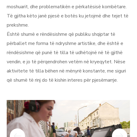
moshuarit, dhe problematikën e përkatësisë kombëtare.
Të gjitha këto janë pjesë e botës ku jetojmë dhe tejet të
prekshme.
Është shumë e rëndësishme që publiku shqiptar të
përballet me forma të ndryshme artistike, dhe është e
rëndësishme që punë të tilla të udhëtojnë në të gjithë
vendin, e jo të përqendrohen vetëm në kryeqytet. Nëse
aktivitete të tilla bëhen në mënyrë konstante, me siguri
që shumë të rinj do të kishin interes për pjesëmarrje.