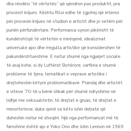
dha rëndësi “të vërtetës” që qëndron pas produktit, pra
procesit krijues. Kështu filloi edhe të zgjohej një interes
për procesin krijues në studion e artistit dhe jo vetëm për
punën përfundimtare. Performanca synon pikërisht të
kundërshtojë të vërtetën e mirëqenë, idealizmat
universale apo dhe rregulla artistike që konsiderohen të
pakundërshtueshme. E nxitur shumë nga ngjarjet sociale
të asaj kohe, si dy Luftërat Botërore, varfëria e shumë
probleme të tjera, tematikat e veprave artistike i
drejtoheshin këtyre problematikave. Prandaj dhe artistët
e viteve ’70-të u bënë shkak për shumë ndryshime në
lidhje me seksualitetin, të drejtat e gruas, të drejtat e
minoriteteve, duke qenë se këto ishin debate që
duheshin nxitur në shoqëri. Një nga performancat më të
famshme është ajo e Yoko Ono dhe John Lennon në 1969