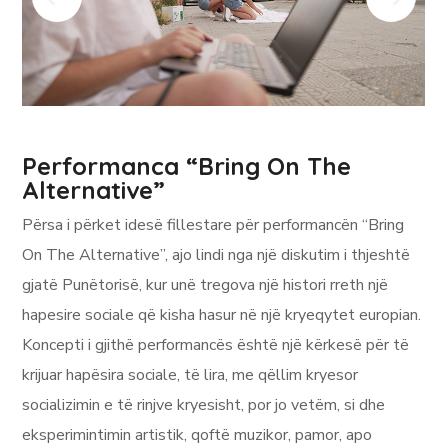
Performanca “Bring On The
Alternative”
Përsa i përket idesë fillestare për performancën “Bring
On The Alternative”, ajo lindi nga një diskutim i thjeshtë
gjatë Punëtorisë, kur unë tregova një histori rreth një
hapesire sociale që kisha hasur në një kryeqytet europian.
Koncepti i gjithë performancës është një kërkesë për të
krijuar hapësira sociale, të lira, me qëllim kryesor
socializimin e të rinjve kryesisht, por jo vetëm, si dhe
eksperimintimin artistik, qoftë muzikor, pamor, apo