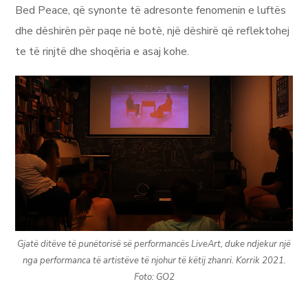
Bed Peace, që synonte të adresonte fenomenin e luftës
dhe dëshirën për paqe në botë, një dëshirë që reflektohej
te të rinjtë dhe shoqëria e asaj kohe.
Gjatë ditëve të punëtorisë së performancës LiveArt, duke ndjekur një
nga performanca të artistëve të njohur të këtij zhanri. Korrik 2021.
Foto: GO2