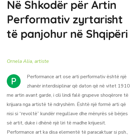
Në Shkodër për Artin
Performativ zyrtarisht
të panjohur në Shqipëri
Ornela Alia,
artiste
Performance art ose arti performativ është një
P
zhanër interdisiplinar që daton që në vitet 1910
me artin avant garde, i cili lindi falë grupeve shoqërore të
krijuara nga artistë të ndryshëm. Është një formë arti që
nisi si “revoltë” kundër rregullave dhe mënyrës së bërjes
së artit, duke i dhënë një liri të madhe krijuesit.
Performance art ka disa elementë të paracaktuar si psh.,