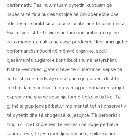
performativ. Pasi hulumtuam qytetin, kuptuam që
hapësira të tilla nuk ekzistojnë në Shkodër edhe pse
ndërtesat e braktisura, jofunksionale janë të panumërta.
Synimi ynë ishte të vinim në funksion ambiente që në
këto momente nuk kanë asnjë përdorim. Ndërtimi i gjithë
performancës ndodhi në mënyrë organike, secili
pjesëmarrës sugjeroi e kontribuoi shumë natyrshëm.
Kishte vështirësi gjatë diteve të Punëtorisë, sepse të
rinjtë ishin në mëdyshje nëse puna që po bënin kishte
kuptim. Jam munduar t’u prezantoj performancën si mjet
ekpresiv më shumë sesa nje formë tipike artistike. Të
gjithë si grup jemi përballur me mentalitetin konservativ
të qytetit dhe të shoqërisë ku jetojmë. Të perdorësh
trupin si mjet shprehës, të kërcesh në rrugë përballë
kalimtarëve, të jesh mendjehapur në një pikë ku nuk