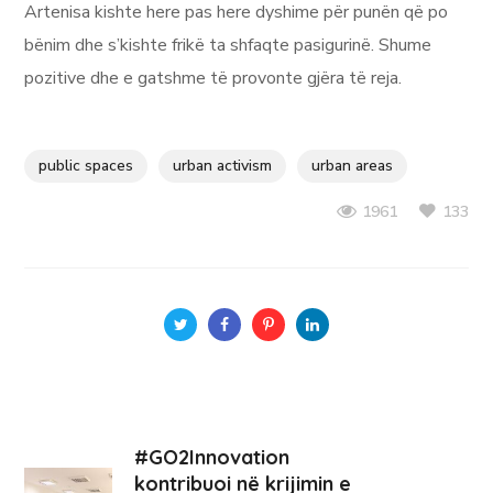
Artenisa kishte here pas here dyshime për punën që po
bënim dhe s’kishte frikë ta shfaqte pasigurinë. Shume
pozitive dhe e gatshme të provonte gjëra të reja.
public spaces
urban activism
urban areas
133
1961
#GO2Innovation
kontribuoi në krijimin e