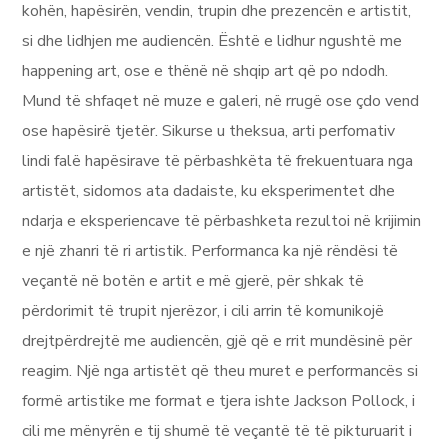
kohën, hapësirën, vendin, trupin dhe prezencën e artistit,
si dhe lidhjen me audiencën. Është e lidhur ngushtë me
happening art, ose e thënë në shqip art që po ndodh.
Mund të shfaqet në muze e galeri, në rrugë ose çdo vend
ose hapësirë tjetër. Sikurse u theksua, arti perfomativ
lindi falë hapësirave të përbashkëta të frekuentuara nga
artistët, sidomos ata dadaiste, ku eksperimentet dhe
ndarja e eksperiencave të përbashketa rezultoi në krijimin
e një zhanri të ri artistik. Performanca ka një rëndësi të
veçantë në botën e artit e më gjerë, për shkak të
përdorimit të trupit njerëzor, i cili arrin të komunikojë
drejtpërdrejtë me audiencën, gjë që e rrit mundësinë për
reagim. Një nga artistët që theu muret e performancës si
formë artistike me format e tjera ishte Jackson Pollock, i
cili me mënyrën e tij shumë të veçantë të të pikturuarit i