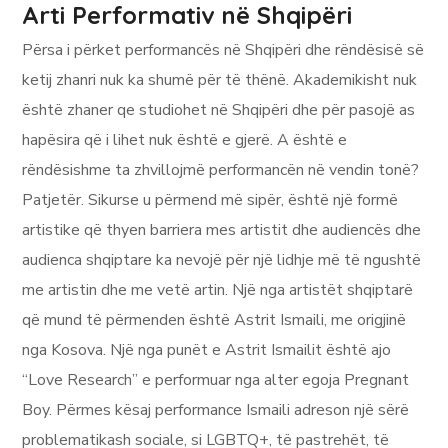
Arti Performativ në Shqipëri
Përsa i përket performancës në Shqipëri dhe rëndësisë së
ketij zhanri nuk ka shumë për të thënë. Akademikisht nuk
është zhaner qe studiohet në Shqipëri dhe për pasojë as
hapësira që i lihet nuk është e gjerë. A është e
rëndësishme ta zhvillojmë performancën në vendin tonë?
Patjetër. Sikurse u përmend më sipër, është një formë
artistike që thyen barriera mes artistit dhe audiencës dhe
audienca shqiptare ka nevojë për një lidhje më të ngushtë
me artistin dhe me vetë artin. Një nga artistët shqiptarë
që mund të përmenden është Astrit Ismaili, me origjinë
nga Kosova. Një nga punët e Astrit Ismailit është ajo
“Love Research” e performuar nga alter egoja Pregnant
Boy. Përmes kësaj performance Ismaili adreson një sërë
problematikash sociale, si LGBTQ+, të pastrehët, të